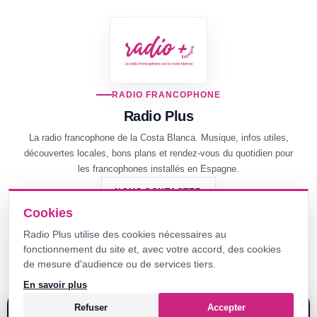
RADIO FRANCOPHONE
Radio Plus
La radio francophone de la Costa Blanca. Musique, infos utiles,
découvertes locales, bons plans et rendez-vous du quotidien pour
les francophones installés en Espagne.
NOUS CONTACTER
Cookies
Radio Plus utilise des cookies nécessaires au
© 2026 Radio Plus -
Mentions légales
-
Confidentialité
-
Cookies
-
fonctionnement du site et, avec votre accord, des cookies
CGV
de mesure d'audience ou de services tiers.
Création web :
christophedurand.eu
En savoir plus
Refuser
Accepter
RADIO + ESPAGNE
À ÉCOUTER