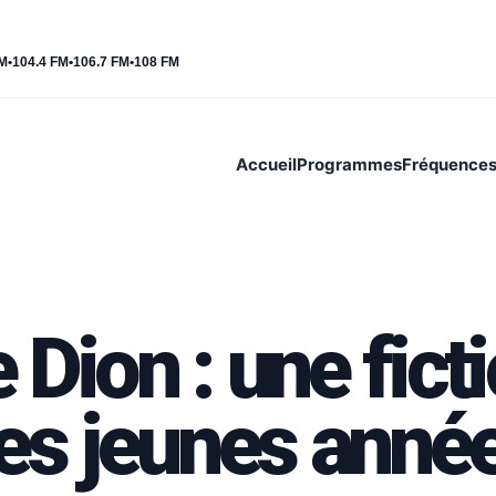
FM
•
104.4 FM
•
106.7 FM
•
108 FM
Accueil
Programmes
Fréquence
 Dion : une fict
es jeunes anné