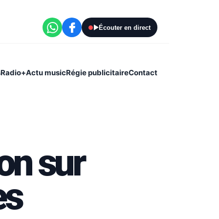
Écouter en direct
s
Radio+
Actu music
Régie publicitaire
Contact
ion sur
es